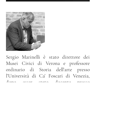
Sergio Marinelli è stato direttore dei
Musei Civici di Verona e professore
ordinario di Storia dell’arte presso
l’Università di Ca’ Foscari di Venezia,
dopo esser stato docente presso
l’Università di Padova. Dirige la collana di
studi di Storia dell’arte Aldébaran e scrive
anche testi poetici su argomenti storico-
artistici, in una serie intitolata
La
Galleria
.
Dello stesso autore ti consigliamo
anche...